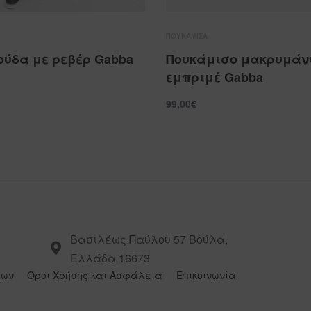
ΠΟΥΚΆΜΙΣΑ
ούδα με ρεβέρ Gabba
Πουκάμισο μακρυμάν
εμπριμέ Gabba
ICKVIEW
99,00
€
QUICKVIEW
ΕΠΙΛΟΓΉ
Βασιλέως Παύλου 57 Βούλα,
Ελλάδα 16673
των
Όροι Χρήσης και Ασφάλεια
Επικοινωνία