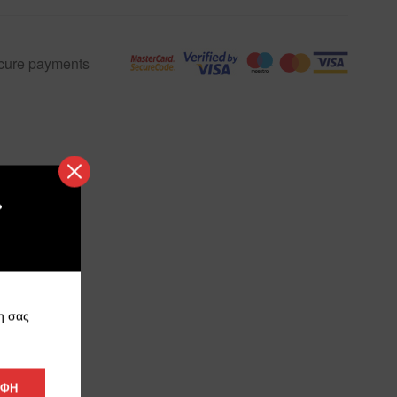
cure payments
>
η σας
ΑΦΗ